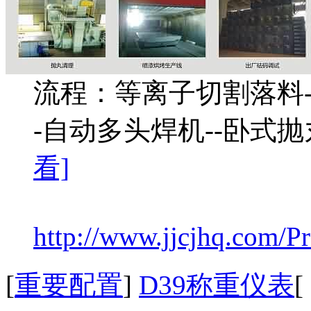
流程：等离子切割落料--
-自动多头焊机--卧式抛
看]
http://www.jjcjhq.com/Pr
[
重要配置
]
D39称重仪表
[