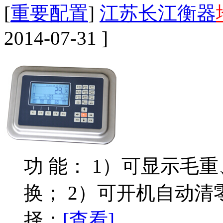
[
重要配置
]
江苏长江衡器
2014-07-31 ]
功 能： 1）可显示毛
换； 2）可开机自动
择；
[查看]