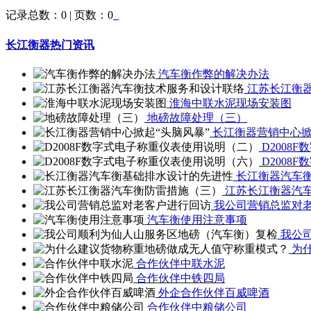
记录总数：0 | 页数：0
长江衡器热门资讯
汽车衡作弊的解决办法
江苏长江衡
淮海中联水泥现场安装图
地磅故障处理（三）
长江衡器营销中心掀
D2008
D2008
长江衡器汽车
江苏长江衡器汽
我公司营销总监对
汽车衡使用注意事项
我公
为
合作伙伴中联水泥
合作伙伴中铁四局
外企合作伙伴百威啤酒
合作伙伴中粮储公司