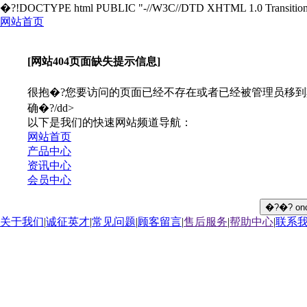
�?!DOCTYPE html PUBLIC "-//W3C//DTD XHTML 1.0 Transitional//
网站首页
[网站404页面缺失提示信息]
很抱�?您要访问的页面已经不存在或者已经被管理员移
确�?/dd>
以下是我们的快速网站频道导航：
网站首页
产品中心
资讯中心
会员中心
关于我们
|
诚征英才
|
常见问题
|
顾客留言
|
售后服务
|
帮助中心
|
联系